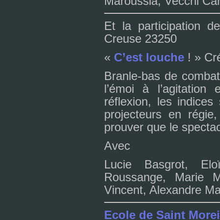
Maroussia, Vecchi Ca
Et la par­ti­ci­pa­tion 
Creuse 23250
«
C’est lou­che
! » Cr
Branle-bas de com­bat 
l’émoi à l’agi­ta­tio
réflexion, les indi­ces 
pro­jec­teurs en régie,
prou­ver que le spec­ta
Avec
Lucie Basgrot, El
Roussange, Marie Mar
Vincent, Alexandre Ma
Ecole de Saint Morei