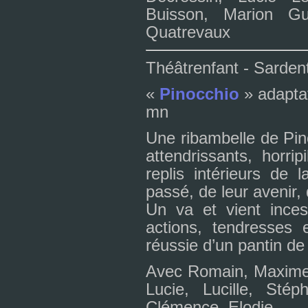
Buisson, Marion Gui
Quatrevaux
Théâtrenfant - Sarde
«
Pinocchio
» adap­ta
mn
Une ribam­belle de Pin
atten­dris­sants, hor­ri
replis inté­rieurs de 
passé, de leur ave­nir,
Un va et vient inces­
actions, ten­dres­ses e
réus­sie d’un pan­tin de
Avec Romain, Maxime, L
Lucie, Lucille, Stép
Clémence, Elodie,