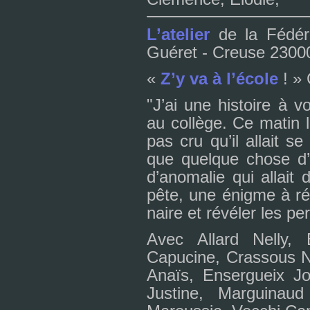
L’ate­lier
de la Fédér
Guéret - Creuse 2300
«
Z’y va à l’école
! » 
"J’ai une his­toire à 
au col­lège. Ce matin 
pas cru qu’il allait s
que quel­que chose d’é
d’ano­ma­lie qui allait
pête, une énigme à résou
naire et révé­ler les per­s
Avec Allard Nelly,
Capucine, Crassous N
Anaïs, Ensergueix Jo
Justine, Marguinaud