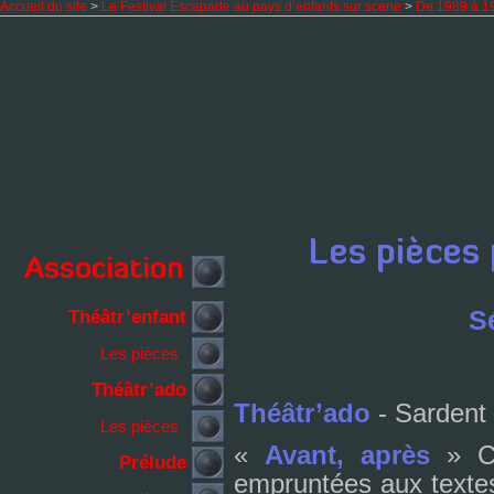
Accueil du site
>
Le Festival Escapade au pays d’enfants sur scene
>
De 1989 à 1
S
Théâtr’enfant
Les pièces
Théâtr’ado
Théâtr’ado
- Sardent
Les pièces
«
Avant, après
» Cr
Prélude
emprun­tées aux tex­te