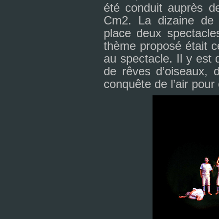
été conduit auprès 
Cm2. La dizaine de s
place deux spec­ta­cle
thème pro­posé était ce
au spec­ta­cle. Il y es
de rêves d’oiseaux, d’a
conquête de l’air pour 