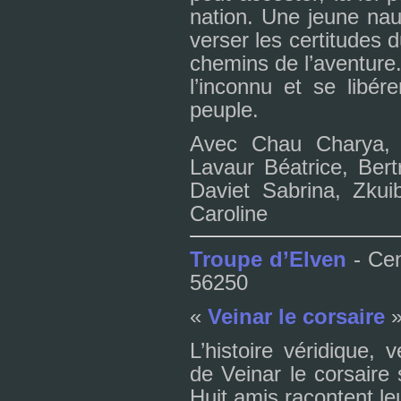
na­tion. Une jeune nau­
ver­ser les cer­ti­tu­des
che­mins de l’aven­ture. 
l’inconnu et se libé­r
peu­ple.
Avec Chau Charya, 
Lavaur Béatrice, Bert
Daviet Sabrina, Zkuib
Caroline
Troupe d’Elven
- Cen
56250
«
Veinar le cor­saire
»
L’his­toire véri­di­que
de Veinar le cor­saire
Huit amis racontent leu