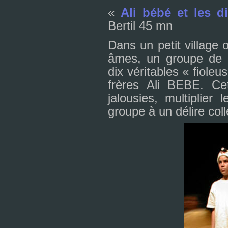
«
Ali bébé et les dix
Bertil 45 mn
Dans un petit vil­lage 
âmes, un groupe de dix
dix véri­ta­bles « fio­l
frè­res Ali BEBE. Cet
jalou­sies, mul­ti­plie
groupe à un délire col­le