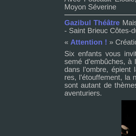
Moyon Séverine
Gazibul Théâtre
Maiso
- Saint Brieuc Côtes-
«
Attention !
» Créati
Six enfants vous invi­
semé d’embû­ches, à la
dans l’ombre, épient l
res, l’étouffement, la 
sont autant de thè­me
aven­tu­riers.