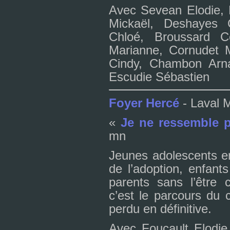
Avec Sevean Elodie, 
Mickaël, Deshayes 
Chloé, Broussard Cé
Marianne, Cornudet M
Cindy, Chambon Arna
Escudie Sébastien
Foyer Hercé
- Laval 
«
Je ne res­sem­ble
mn
Jeunes ado­les­cents e
de l’adop­tion, enfants 
parents sans l’être co
c’est le par­cours du 
perdu en défi­ni­tive.
Avec Foucault Elodie,