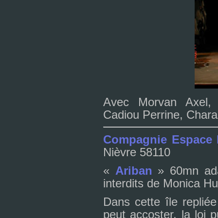
Avec Morvan Axel, 
Cadiou Perrine, Char
Compagnie Espace 
Nièvre 58110
«
Ariban
» 60mn adap
inter­dits de Monica H
Dans cette île replié
peut accos­ter, la loi p