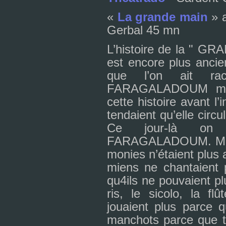
«
La grande main
» a
Gerbal 45 mn
L’his­toire de la 
est encore plus ancien
que l’on ait r
FARAGALADOUM même,
cette his­toire avant l’
ten­daient qu’elle cir­c
Ce jour-là on 
FARAGALADOUM. Mais 
mo­nies n’étaient plus a
miens ne chan­taient p
qu4ils ne pou­vaient pl
ris, le sicolo, la flût
jouaient plus parce qu
man­chots parce que to