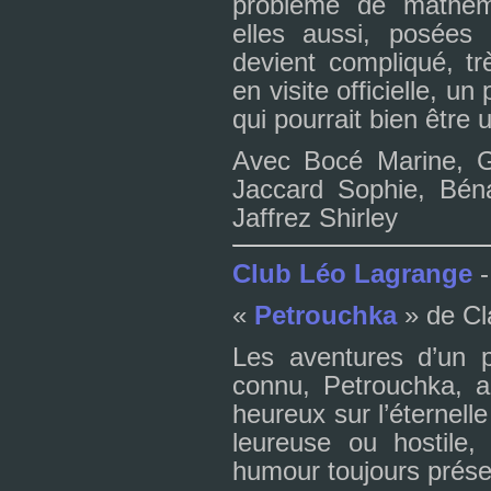
pro­blème de mathé­ma
elles aussi, posées 
devient com­pli­qué, tr
en visite offi­cielle, u
qui pour­rait bien être
Avec Bocé Marine, Gr
Jaccard Sophie, Béna
Jaffrez Shirley
Club Léo Lagrange
-
«
Petrouchka
» de Cl
Les aven­tu­res d’un pe
connu, Petrouchka, a
heu­reux sur l’éternel
leu­reuse ou hos­tile,
humour tou­jours pré­se