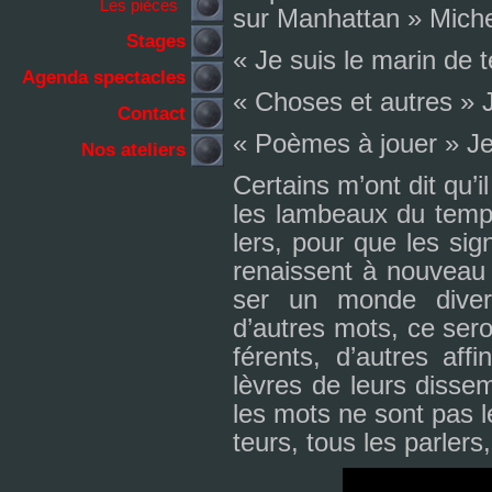
Les pièces
sur Manhattan » Mich
Stages
« Je suis le marin de 
Agenda spectacles
« Choses et autres » 
Contact
« Poèmes à jouer » Je
Nos ateliers
Certains m’ont dit qu’il 
les lam­beaux du temps
lers, pour que les sig
renais­sent à nou­veau
ser un monde divers
d’autres mots, ce seron
fé­rents, d’autres affi
lèvres de leurs dis­sem
les mots ne sont pas le
teurs, tous les par­lers