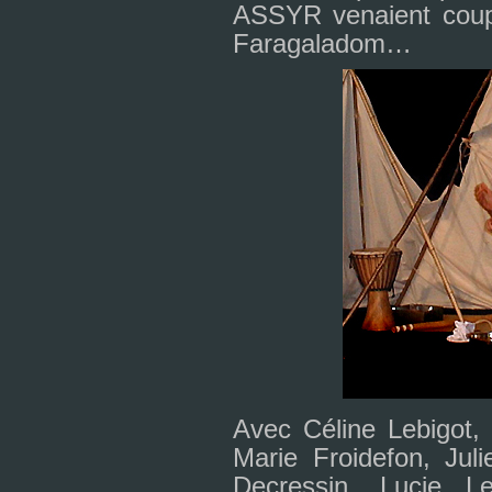
ASSYR venaient cou­p
Faragaladom…
Avec Céline Lebigot, F
Marie Froidefon, Juli
Decressin, Lucie Lec