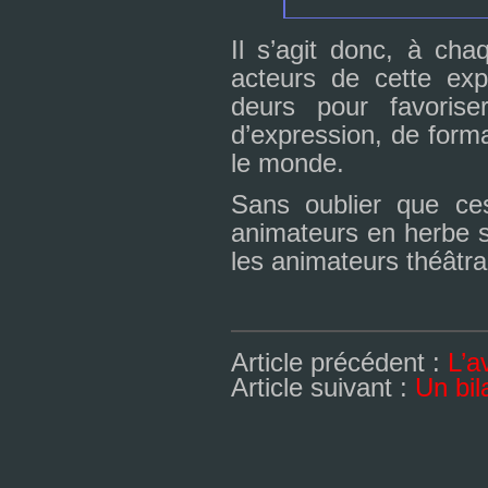
Il s’agit donc, à cha
acteurs de cette expé
deurs pour favo­ri­ser
d’expres­sion, de for­ma­
le monde.
Sans oublier que ces 
ani­ma­teurs en herbe s
les ani­ma­teurs théâ­
Article précédent :
L’a
Article suivant :
Un bil