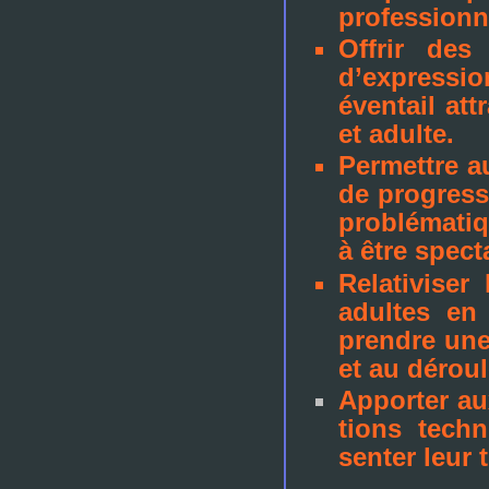
pro­fes­sion
Offrir des 
d’expres­sio
éventail at
et adulte.
Permettre au
de pro­gres­
pro­blé­ma­ti
à être spec­t
Relativiser
adul­tes en
pren­dre une 
et au dérou­
Apporter au
tions tech­n
sen­ter leur t