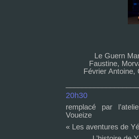
Le Guern Mar
Faustine, Morv
Février Antoine,
__________________
20h30
rem­placé par l’ate­
Voueize
« Les aven­tu­res de Y
L’his­toire de 