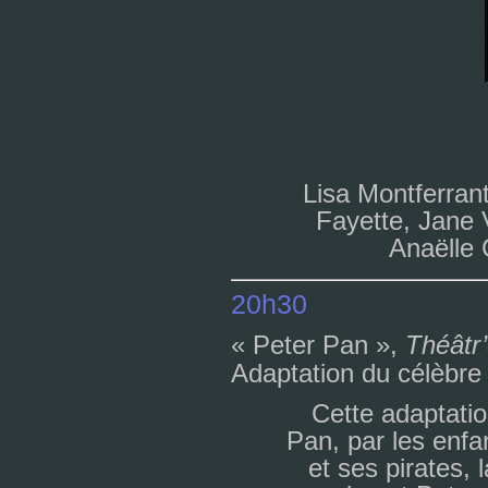
Lisa Montferran
Fayette, Jane 
Anaëlle
20h30
« Peter Pan »,
Théâtr’
Adaptation du célè­br
Cette adap­ta­ti
Pan, par les enfa
et ses pira­tes, 