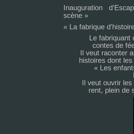
Inauguration d’Esc
scène »
« La fabri­que d’his­toi­
Le fabri­quant 
contes de fée
Il veut raconter 
his­toi­res dont le
« Les enfants
Il veut ouvrir les
rent, plein de 