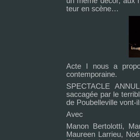
un même décor, aux 
teur en scène…
Acte I nous a pro­po
contem­po­raine.
SPECTACLE ANNU
sac­ca­gée par le ter­ri­
de Poubelleville vont-il
Avec
Manon Bertolotti, Mar
Maureen Larrieu, Noé