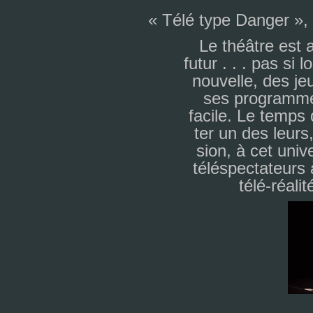
« Télé type Danger »,
Le théâ­tre est 
futur . . . pas si 
nou­velle, des jeu
ses pro­gram­mes
facile. Le temps d
ter un des leurs,
sion, à cet uni­ve
télé­spec­ta­teur
télé-réa­lit