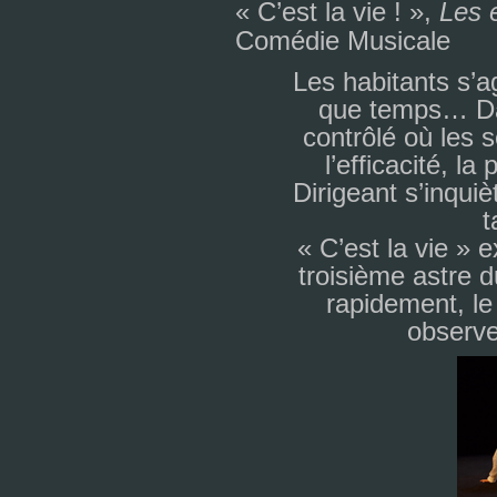
« C’est la vie ! »,
Les 
Comédie Musicale
Les habi­tants s’a
que temps… Da
contrôlé où les s
l’effi­ca­cité, la
Dirigeant s’inquiè
t
« C’est la vie » e
troi­sième astre 
rapi­de­ment, le
obser­ve