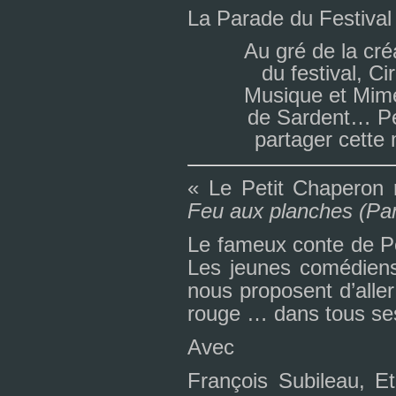
La Parade du Festiv
Au gré de la créa
du fes­ti­val, 
Musique et Mime 
de Sardent… Pet
par­ta­ger cette 
« Le Petit Chaperon 
Feu aux plan­ches (Pa
Le fameux conte de Pe
Les jeu­nes comé­diens
nous pro­po­sent d’aller
rouge … dans tous ses
Avec
François Subileau, Eti