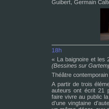
Guibert, Germain Calt
18h
« La bai­gnoire et les 
(Bessines sur Gartem
Théâtre contem­po­rain
A par­tir de trois élém
auteurs ont écrit 21 p
faire vivre au public la si
d’une ving­taine d’aut