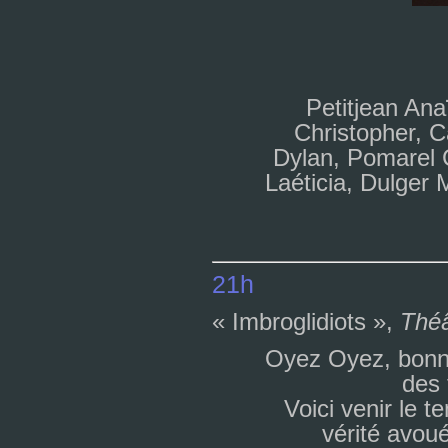
Petitjean An
Christopher, C
Dylan, Pomarel C
Laéticia, Dulger 
21h
« Imbroglidiots »,
Théâ
Oyez Oyez, bon­ne
des 
Voici venir le 
vérité avou