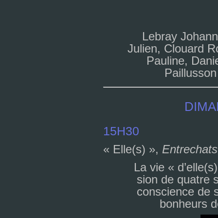
Lebray Johann,
Julien, Clouard R
Pauline, Danie
Paillusson
DIMA
15H30
« Elle(s) »,
Entrechats
La vie « d’elle(
sion de qua­tre 
cons­cience de so
bon­heurs de 