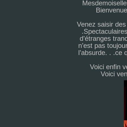
Mesdemoisell
Bienvenue 
Venez sai­sir des i
.Spectaculaires
d’étranges tran­
n’est pas tou­jou
l’absurde. . .ce q
Voici enfin v
Voici ven