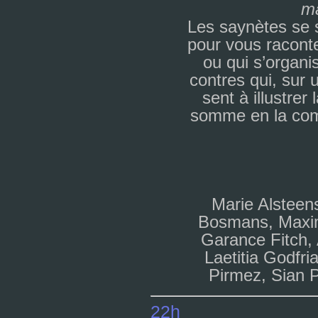
m
Les say­nè­tes se su
pour vous raconte
ou qui s’orga­n
contres qui, sur 
sent à illus­tre
somme en la com­p
Marie Alsteen
Bosmans, Maxim
Garance Fitch, 
Laetitia Godfr
Pirmez, Sian 
22h