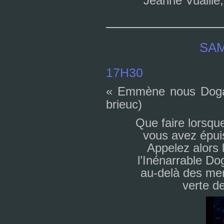
Jeanne Vuaille
SAM
17H30
« Emmène nous Doga
brieuc)
Que faire lors­qu
vous avez épuis
Appelez alors 
l’Inénarrable Dog
au-delà des mer
verte de 