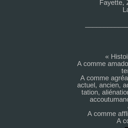
Fayette,
L
___________
« Histo
A comme ama­dou
te
A comme agréa­b
actuel, ancien,
ta­tion, alié­na­t
accou­tu­manc
A comme afflic
A 